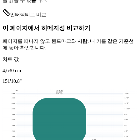
을 읽을 수 있습니다.
인터랙티브 비교
이 페이지에서 히메지성 비교하기
페이지를 떠나지 않고 랜드마크와 사람, 내 키를 같은 기준선
에 놓아 확인합니다.
차트 값
4,630
cm
151'10.8"
cm
4630 cm
151'10.8"
4900
160' 9"
히메지성
4500
147' 8"
4000
131' 3"
3500
114' 10"
3000
98' 5"
2500
82' 0"
2000
65' 7"
1500
49' 3"
1000
32' 10"
170 cm