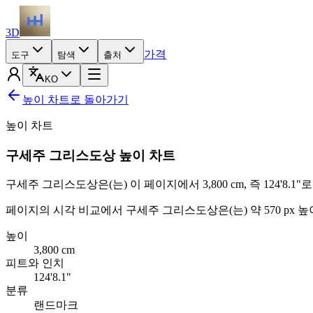
3D
가격
도구
탐색
출처
KO
높이 차트로 돌아가기
높이 차트
구세주 그리스도상 높이 차트
구세주 그리스도상은(는) 이 페이지에서
3,800 cm
, 즉
124'8.1"
로
페이지의 시각 비교에서 구세주 그리스도상은(는) 약 570 px 
높이
3,800
cm
피트와 인치
124'8.1"
분류
랜드마크