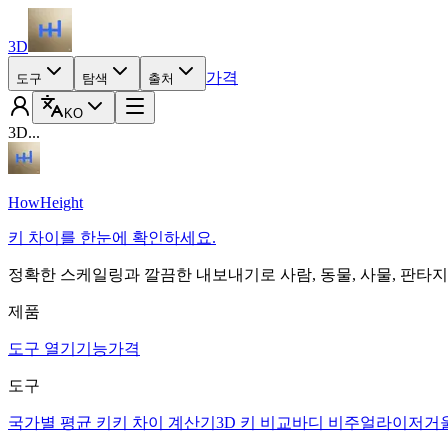
3D
가격
도구
탐색
출처
KO
3D...
HowHeight
키 차이를 한눈에 확인하세요.
정확한 스케일링과 깔끔한 내보내기로 사람, 동물, 사물, 판타
제품
도구 열기
기능
가격
도구
국가별 평균 키
키 차이 계산기
3D 키 비교
바디 비주얼라이저
거