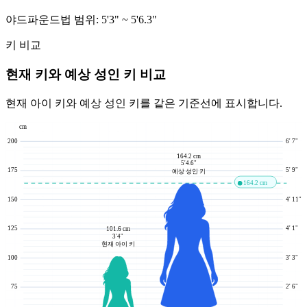
야드파운드법 범위:
5'3"
~
5'6.3"
키 비교
현재 키와 예상 성인 키 비교
현재 아이 키와 예상 성인 키를 같은 기준선에 표시합니다.
cm
200
6' 7"
164.2 cm
5'4.6"
175
5' 9"
예상 성인 키
164.2 cm
150
4' 11"
125
4' 1"
101.6 cm
3'4"
현재 아이 키
100
3' 3"
75
2' 6"