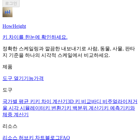
로그인
HowHeight
키 차이를 한눈에 확인하세요.
정확한 스케일링과 깔끔한 내보내기로 사람, 동물, 사물, 판타
지 기준을 하나의 시각적 스케일에서 비교하세요.
제품
도구 열기
기능
가격
도구
국가별 평균 키
키 차이 계산기
3D 키 비교
바디 비주얼라이저
거
울 시각 시뮬레이터
키 변환기
키 백분위 계산기
키 예측기
키와
체중 계산기
리소스
리소스 허브
키 차트
블로그
FAQ