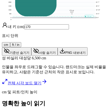
2000
65' 7"
1500
49' 3"
1000
32' 10"
170 cm
5'6.9"
나
500
16' 5"
170 cm
0
0' 0"
0
내 키 (cm)
표시 단위
cm
ft / in
기준선 숨기기
사람 숨기기
PNG 내보내기
성 바실리 대성당
6,500
cm
인물을 좌우로 드래그할 수 있습니다. 랜드마크는 실제 비율을
유지하고, 사람은 기준선 근처의 작은 표시로 보입니다.
전체 시각 보드 열기
cm 및 피트/인치 높이
명확한 높이 읽기