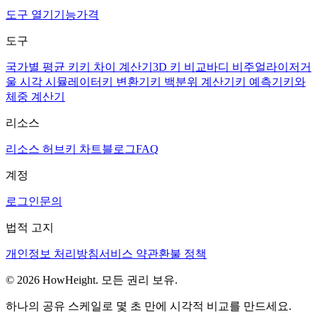
도구 열기
기능
가격
도구
국가별 평균 키
키 차이 계산기
3D 키 비교
바디 비주얼라이저
거
울 시각 시뮬레이터
키 변환기
키 백분위 계산기
키 예측기
키와
체중 계산기
리소스
리소스 허브
키 차트
블로그
FAQ
계정
로그인
문의
법적 고지
개인정보 처리방침
서비스 약관
환불 정책
© 2026 HowHeight. 모든 권리 보유.
하나의 공유 스케일로 몇 초 만에 시각적 비교를 만드세요.