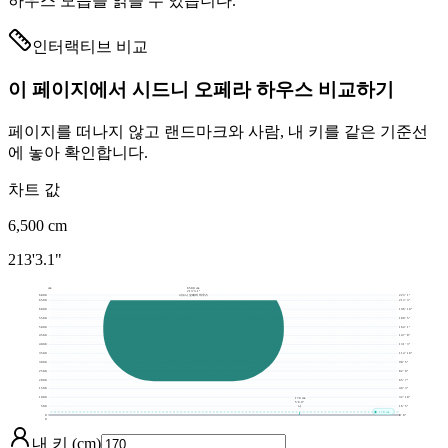
하우스 모습을 읽을 수 있습니다.
인터랙티브 비교
이 페이지에서 시드니 오페라 하우스 비교하기
페이지를 떠나지 않고 랜드마크와 사람, 내 키를 같은 기준선
에 놓아 확인합니다.
차트 값
6,500
cm
213'3.1"
cm
6500 cm
213'3.1"
6800
223' 1"
시드니 오페라 하우스
6500
213' 3"
6000
196' 10"
5500
180' 5"
5000
164' 1"
4500
147' 8"
4000
131' 3"
3500
114' 10"
3000
98' 5"
2500
82' 0"
2000
65' 7"
1500
49' 3"
1000
32' 10"
170 cm
5'6.9"
나
500
16' 5"
170 cm
0
0' 0"
0
내 키 (cm)