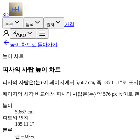
3D
가격
도구
탐색
출처
KO
높이 차트로 돌아가기
높이 차트
피사의 사탑 높이 차트
피사의 사탑은(는) 이 페이지에서
5,667 cm
, 즉
185'11.1"
로 표시
페이지의 시각 비교에서 피사의 사탑은(는) 약 576 px 높이로
높이
5,667
cm
피트와 인치
185'11.1"
분류
랜드마크