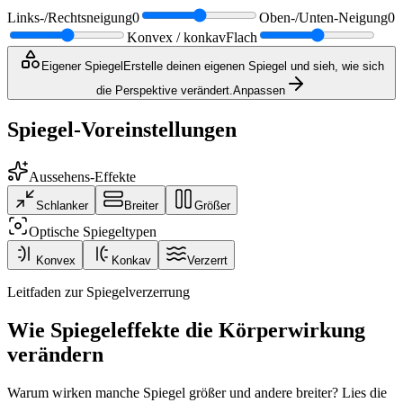
Links-/Rechtsneigung
0
Oben-/Unten-Neigung
0
Konvex / konkav
Flach
Eigener Spiegel
Erstelle deinen eigenen Spiegel und sieh, wie sich
die Perspektive verändert.
Anpassen
Spiegel-Voreinstellungen
Aussehens-Effekte
Schlanker
Breiter
Größer
Optische Spiegeltypen
Konvex
Konkav
Verzerrt
Leitfaden zur Spiegelverzerrung
Wie Spiegeleffekte die Körperwirkung
verändern
Warum wirken manche Spiegel größer und andere breiter? Lies die