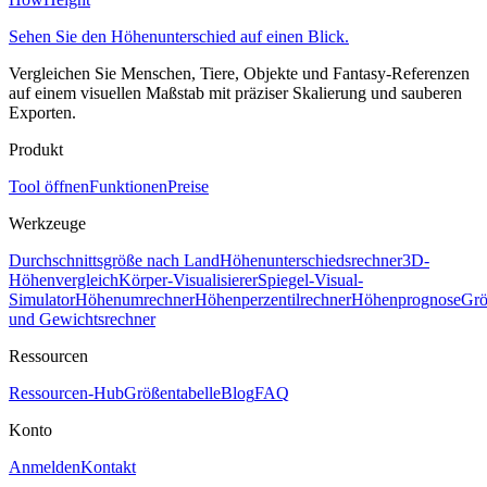
Sehen Sie den Höhenunterschied auf einen Blick.
Vergleichen Sie Menschen, Tiere, Objekte und Fantasy-Referenzen
auf einem visuellen Maßstab mit präziser Skalierung und sauberen
Exporten.
Produkt
Tool öffnen
Funktionen
Preise
Werkzeuge
Durchschnittsgröße nach Land
Höhenunterschiedsrechner
3D-
Höhenvergleich
Körper-Visualisierer
Spiegel-Visual-
Simulator
Höhenumrechner
Höhenperzentilrechner
Höhenprognose
Grö
und Gewichtsrechner
Ressourcen
Ressourcen-Hub
Größentabelle
Blog
FAQ
Konto
Anmelden
Kontakt