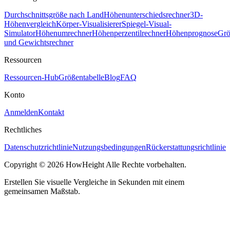
Durchschnittsgröße nach Land
Höhenunterschiedsrechner
3D-
Höhenvergleich
Körper-Visualisierer
Spiegel-Visual-
Simulator
Höhenumrechner
Höhenperzentilrechner
Höhenprognose
Grö
und Gewichtsrechner
Ressourcen
Ressourcen-Hub
Größentabelle
Blog
FAQ
Konto
Anmelden
Kontakt
Rechtliches
Datenschutzrichtlinie
Nutzungsbedingungen
Rückerstattungsrichtlinie
Copyright © 2026 HowHeight Alle Rechte vorbehalten.
Erstellen Sie visuelle Vergleiche in Sekunden mit einem
gemeinsamen Maßstab.