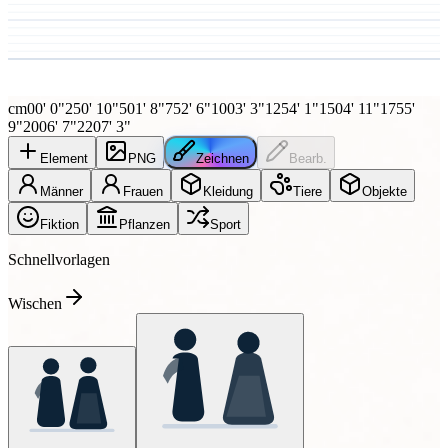
cm
0
0' 0"
25
0' 10"
50
1' 8"
75
2' 6"
100
3' 3"
125
4' 1"
150
4' 11"
175
5'
9"
200
6' 7"
220
7' 3"
Element
PNG
Zeichnen
Bearb.
Männer
Frauen
Kleidung
Tiere
Objekte
Fiktion
Pflanzen
Sport
Schnellvorlagen
Wischen