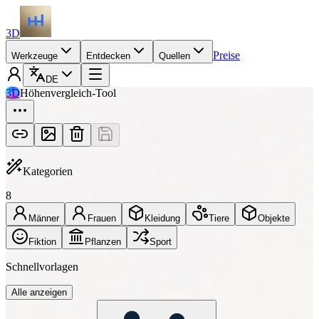
3D
Preise
Werkzeuge
Entdecken
Quellen
DE
3D
Höhenvergleich-Tool
Kategorien
8
Männer
Frauen
Kleidung
Tiere
Objekte
Fiktion
Pflanzen
Sport
Schnellvorlagen
Alle anzeigen