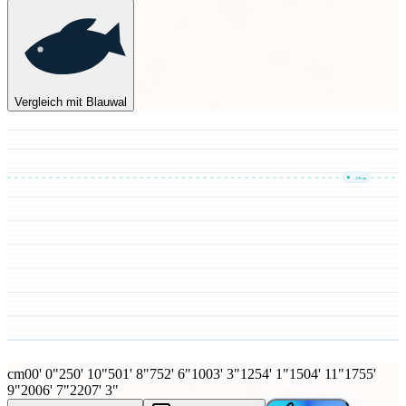
Vergleich mit Blauwal
170
cm
cm
0
0' 0"
25
0' 10"
50
1' 8"
75
2' 6"
100
3' 3"
125
4' 1"
150
4' 11"
175
5'
9"
200
6' 7"
220
7' 3"