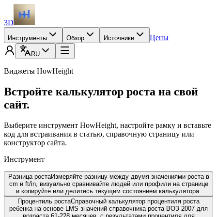
3D
Цены
Инструменты
Обзор
Источники
RU
Виджеты HowHeight
Встройте калькулятор роста на свой
сайт.
Выберите инструмент HowHeight, настройте рамку и вставьте
код для встраивания в статью, справочную страницу или
конструктор сайта.
Инструмент
Разница роста
Измеряйте разницу между двумя значениями роста в
cm и ft/in, визуально сравнивайте людей или профили на странице
и копируйте или делитесь текущим состоянием калькулятора.
Процентиль роста
Справочный калькулятор процентиля роста
ребенка на основе LMS-значений справочника роста ВОЗ 2007 для
возраста 61-228 месяцев, с результатами процентиля для