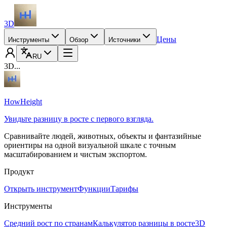
3D
Цены
Инструменты
Обзор
Источники
RU
3D...
HowHeight
Увидьте разницу в росте с первого взгляда.
Сравнивайте людей, животных, объекты и фантазийные
ориентиры на одной визуальной шкале с точным
масштабированием и чистым экспортом.
Продукт
Открыть инструмент
Функции
Тарифы
Инструменты
Средний рост по странам
Калькулятор разницы в росте
3D