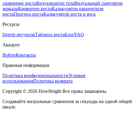
сравнение роста
Визуализатор тела
Визуальный симулятор
зеркала
Конвертер роста
Калькулятор процентиля
роста
Прогноз роста
Калькулятор роста и веса
Ресурсы
Центр ресурсов
Таблица роста
Блог
FAQ
Аккаунт
Войти
Контакты
Правовая информация
Политика конфиденциальности
Условия
использования
Политика возврата
Copyright © 2026 HowHeight Все права защищены.
Создавайте визуальные сравнения за секунды на одной общей
шкале.