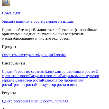
HowHeight
Увидьте разницу в росте с первого взгляда.
Сравнивайте людей, животных, объекты и фантазийные
ориентиры на одной визуальной шкале с точным
масштабированием и чистым экспортом.
Продукт
Открыть инструмент
Функции
Тарифы
Инструменты
Средний рост по странам
Калькулятор разницы в росте
3D
сравнение роста
Визуализатор тела
Визуальный симулятор
зеркала
Конвертер роста
Калькулятор процентиля
роста
Прогноз роста
Калькулятор роста и веса
Ресурсы
Центр ресурсов
Таблица роста
Блог
FAQ