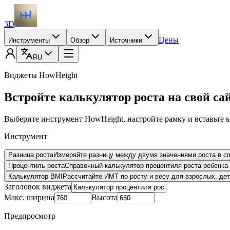
3D
Цены
Инструменты
Обзор
Источники
RU
Виджеты HowHeight
Встройте калькулятор роста на свой сай
Выберите инструмент HowHeight, настройте рамку и вставьте к
Инструмент
Разница роста
Измеряйте разницу между двумя значениями роста в cm
Процентиль роста
Справочный калькулятор процентиля роста ребенка 
Калькулятор BMI
Рассчитайте ИМТ по росту и весу для взрослых, де
Заголовок виджета
Макс. ширина
Высота
Предпросмотр