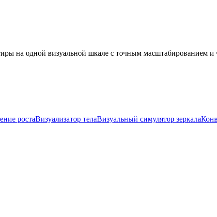
иры на одной визуальной шкале с точным масштабированием и 
ение роста
Визуализатор тела
Визуальный симулятор зеркала
Конв