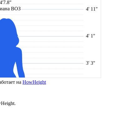
аботает на
HowHeight
Height.