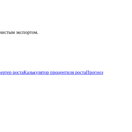
чистым экспортом.
ертер роста
Калькулятор процентиля роста
Прогноз