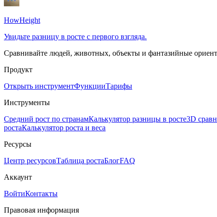
HowHeight
Увидьте разницу в росте с первого взгляда.
Сравнивайте людей, животных, объекты и фантазийные ориент
Продукт
Открыть инструмент
Функции
Тарифы
Инструменты
Средний рост по странам
Калькулятор разницы в росте
3D сравн
роста
Калькулятор роста и веса
Ресурсы
Центр ресурсов
Таблица роста
Блог
FAQ
Аккаунт
Войти
Контакты
Правовая информация