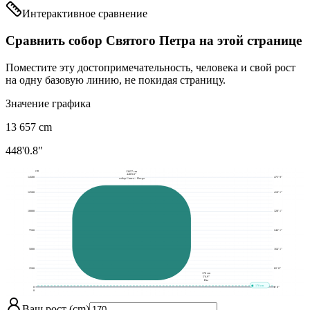
Интерактивное сравнение
Сравнить собор Святого Петра на этой странице
Поместите эту достопримечательность, человека и свой рост
на одну базовую линию, не покидая страницу.
Значение графика
13 657
cm
448'0.8"
cm
13657 cm
448'0.8"
14500
475' 9"
собор Свято... Петра
12500
410' 1"
10000
328' 1"
7500
246' 1"
5000
164' 1"
2500
82' 0"
170 cm
5'6.9"
Вы
170 cm
0
0' 0"
0
Ваш рост (cm)