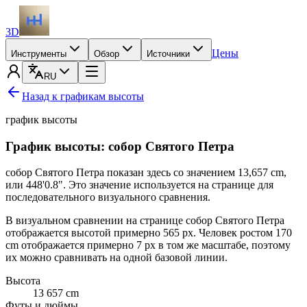
3D
Цены
Инструменты
Обзор
Источники
RU
Назад к графикам высоты
график высоты
График высоты: собор Святого Петра
собор Святого Петра показан здесь со значением
13,657 cm
,
или
448'0.8"
. Это значение используется на странице для
последовательного визуального сравнения.
В визуальном сравнении на странице собор Святого Петра
отображается высотой примерно 565 px. Человек ростом
170
cm
отображается примерно 7 px в том же масштабе, поэтому
их можно сравнивать на одной базовой линии.
Высота
13 657
cm
Футы и дюймы