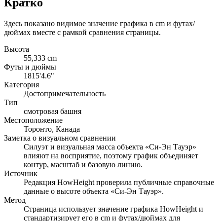
Кратко
Здесь показано видимое значение графика в cm и футах/
дюймах вместе с рамкой сравнения страницы.
Высота
55,333 cm
Футы и дюймы
1815'4.6"
Категория
Достопримечательность
Тип
смотровая башня
Местоположение
Торонто, Канада
Заметка о визуальном сравнении
Силуэт и визуальная масса объекта «Си-Эн Тауэр»
влияют на восприятие, поэтому график объединяет
контур, масштаб и базовую линию.
Источник
Редакция HowHeight проверила публичные справочные
данные о высоте объекта «Си-Эн Тауэр».
Метод
Страница использует значение графика HowHeight и
стандартизирует его в cm и футах/дюймах для