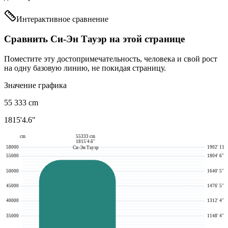
Интерактивное сравнение
Сравнить Си-Эн Тауэр на этой странице
Поместите эту достопримечательность, человека и свой рост
на одну базовую линию, не покидая страницу.
Значение графика
55 333
cm
1815'4.6"
cm
55333 cm
1815'4.6"
58000
1902' 11"
Си-Эн Тауэр
55000
1804' 6"
50000
1640' 5"
45000
1476' 5"
40000
1312' 4"
35000
1148' 4"