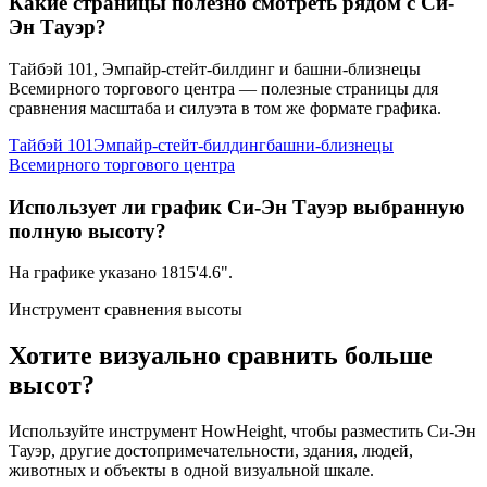
Какие страницы полезно смотреть рядом с Си-
Эн Тауэр?
Тайбэй 101, Эмпайр-стейт-билдинг и башни-близнецы
Всемирного торгового центра — полезные страницы для
сравнения масштаба и силуэта в том же формате графика.
Тайбэй 101
Эмпайр-стейт-билдинг
башни-близнецы
Всемирного торгового центра
Использует ли график Си-Эн Тауэр выбранную
полную высоту?
На графике указано
1815'4.6"
.
Инструмент сравнения высоты
Хотите визуально сравнить больше
высот?
Используйте инструмент HowHeight, чтобы разместить Си-Эн
Тауэр, другие достопримечательности, здания, людей,
животных и объекты в одной визуальной шкале.