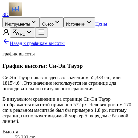
3D
Цены
Инструменты
Обзор
Источники
RU
Назад к графикам высоты
график высоты
График высоты: Си-Эн Тауэр
Си-Эн Тауэр показан здесь со значением
55,333 cm
, или
1815'4.6"
. Это значение используется на странице для
последовательного визуального сравнения.
В визуальном сравнении на странице Си-Эн Тауэр
отображается высотой примерно 572 px. Человек ростом
170
cm
в реальном масштабе был бы примерно 1.8 px, поэтому
страница использует видимый маркер 5 px рядом с базовой
линией.
Высота
55 333
cm