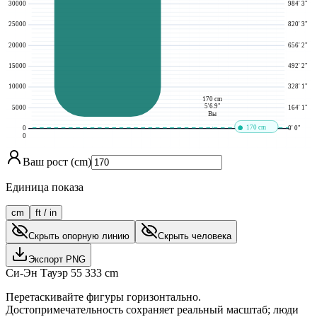
30000
984' 3"
25000
820' 3"
20000
656' 2"
15000
492' 2"
10000
328' 1"
170 cm
5'6.9"
5000
164' 1"
Вы
170 cm
0
0' 0"
0
Ваш рост (cm)
Единица показа
cm
ft / in
Скрыть опорную линию
Скрыть человека
Экспорт PNG
Си-Эн Тауэр
55 333
cm
Перетаскивайте фигуры горизонтально.
Достопримечательность сохраняет реальный масштаб; люди