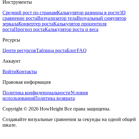
Инструменты
Средний рост по странам
Калькулятор разницы в росте
3D
сравнение роста
Визуализатор тела
Визуальный симулятор
зеркала
Конвертер роста
Калькулятор процентиля
роста
Прогноз роста
Калькулятор роста и веса
Ресурсы
Центр ресурсов
Таблица роста
Блог
FAQ
Аккаунт
Войти
Контакты
Правовая информация
Политика конфиденциальности
Условия
использования
Политика возврата
Copyright © 2026 HowHeight Все права защищены.
Создавайте визуальные сравнения за секунды на одной общей
шкале.