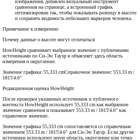
изображения, добавлен визуальный инструмент
сравнения на странице, а встроенный график
оптимизирован так, чтобы показывать разницу в высоте
и сохранять видимость небольших маркеров человека.
Примечание к измерению
Почему данные о высоте могут отличаться
HowHeight сравнивает выбранное значение с публичными
источниками по Си-Эн Тауэр и объясняет здесь область
измерения и округление.
Значение графика
:
55,333 cm
Справочное значение
:
553.33 m /
1815'4.6"
Редакционная оценка HowHeight
После проверки указанных источников и публичного
контекста HowHeight использует ⁦55,333 cm⁩ как выбранное
значение сравнения и показывает ⁦553.33 m / 1815'4.6"⁩ как
справочное значение.
Значение графика
55,333 cm
сопоставляется со справочным
значением
553.33 m
/
1815'4.6"
для Си-Эн Тауэр. Если другие
источники используют иную область, округление или точку