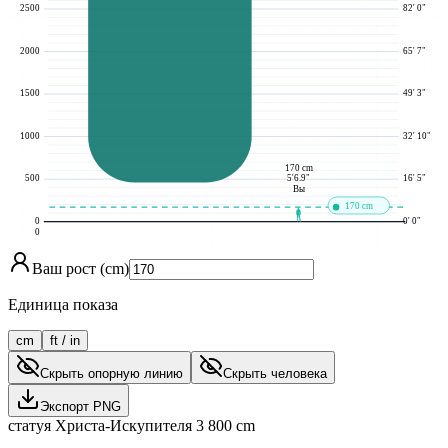
2500
82' 0"
2000
65' 7"
1500
49' 3"
1000
32' 10"
170 cm
5'6.9"
500
16' 5"
Вы
170 cm
0
0' 0"
0
Ваш рост (cm)
Единица показа
cm
ft / in
Скрыть опорную линию
Скрыть человека
Экспорт PNG
статуя Христа-Искупителя
3 800
cm