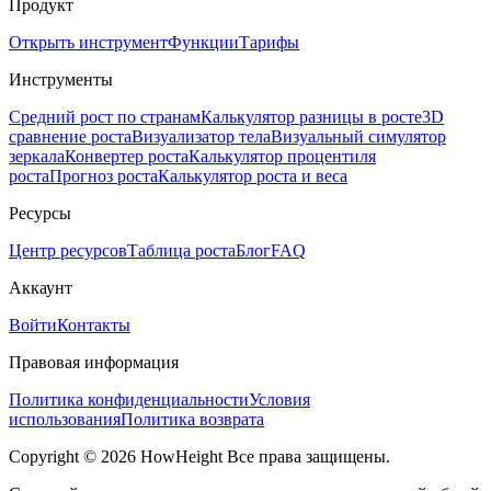
Продукт
Открыть инструмент
Функции
Тарифы
Инструменты
Средний рост по странам
Калькулятор разницы в росте
3D
сравнение роста
Визуализатор тела
Визуальный симулятор
зеркала
Конвертер роста
Калькулятор процентиля
роста
Прогноз роста
Калькулятор роста и веса
Ресурсы
Центр ресурсов
Таблица роста
Блог
FAQ
Аккаунт
Войти
Контакты
Правовая информация
Политика конфиденциальности
Условия
использования
Политика возврата
Copyright © 2026 HowHeight Все права защищены.