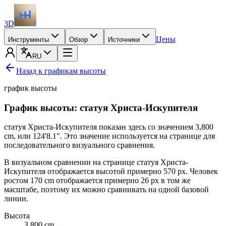
3D
Цены
Инструменты
Обзор
Источники
RU
Назад к графикам высоты
график высоты
График высоты: статуя Христа-Искупителя
статуя Христа-Искупителя показан здесь со значением
3,800
cm
, или
124'8.1"
. Это значение используется на странице для
последовательного визуального сравнения.
В визуальном сравнении на странице статуя Христа-
Искупителя отображается высотой примерно 570 px. Человек
ростом
170 cm
отображается примерно 26 px в том же
масштабе, поэтому их можно сравнивать на одной базовой
линии.
Высота
3 800
cm