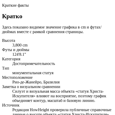
Краткие факты
Кратко
Здесь показано видимое значение графика в cm и футах/
дюймах вместе с рамкой сравнения страницы.
Высота
3,800 cm
Футы и дюймы
124'8.1"
Категория
Достопримечательность
Тип
монументальная статуя
Местоположение
Рио-де-Жанейро, Бразилия
Заметка о визуальном сравнении
Силуэт и визуальная масса объекта «статуя Христа-
Искупителя» влияют на восприятие, поэтому график
объединяет контур, масштаб и базовую линию.
Источник
Редакция HowHeight проверила публичные справочные
данные о высоте объекта «статуя Христа-Искупителя».