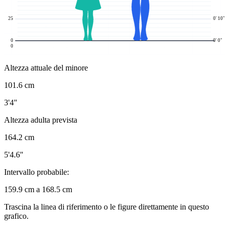
25
0' 10"
0
0' 0"
0
Altezza attuale del minore
101.6 cm
3'4"
Altezza adulta prevista
164.2 cm
5'4.6"
Intervallo probabile:
159.9 cm a 168.5 cm
Trascina la linea di riferimento o le figure direttamente in questo
grafico.