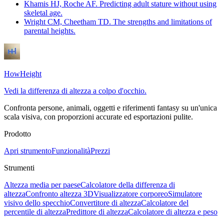
Khamis HJ, Roche AF. Predicting adult stature without using
skeletal age.
Wright CM, Cheetham TD. The strengths and limitations of
parental heights.
HowHeight
Vedi la differenza di altezza a colpo d'occhio.
Confronta persone, animali, oggetti e riferimenti fantasy su un'unica
scala visiva, con proporzioni accurate ed esportazioni pulite.
Prodotto
Apri strumento
Funzionalità
Prezzi
Strumenti
Altezza media per paese
Calcolatore della differenza di
altezza
Confronto altezza 3D
Visualizzatore corporeo
Simulatore
visivo dello specchio
Convertitore di altezza
Calcolatore del
percentile di altezza
Predittore di altezza
Calcolatore di altezza e peso