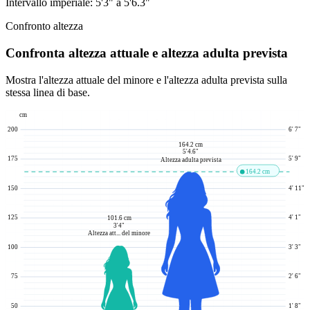
Intervallo imperiale:
5'3"
a
5'6.3"
Confronto altezza
Confronta altezza attuale e altezza adulta prevista
Mostra l'altezza attuale del minore e l'altezza adulta prevista sulla
stessa linea di base.
cm
200
6' 7"
164.2 cm
5'4.6"
175
5' 9"
Altezza adulta prevista
164.2 cm
150
4' 11"
125
4' 1"
101.6 cm
3'4"
Altezza att... del minore
100
3' 3"
75
2' 6"
50
1' 8"