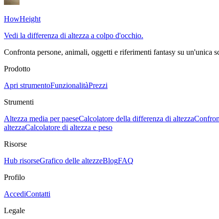
HowHeight
Vedi la differenza di altezza a colpo d'occhio.
Confronta persone, animali, oggetti e riferimenti fantasy su un'unica s
Prodotto
Apri strumento
Funzionalità
Prezzi
Strumenti
Altezza media per paese
Calcolatore della differenza di altezza
Confron
altezza
Calcolatore di altezza e peso
Risorse
Hub risorse
Grafico delle altezze
Blog
FAQ
Profilo
Accedi
Contatti
Legale