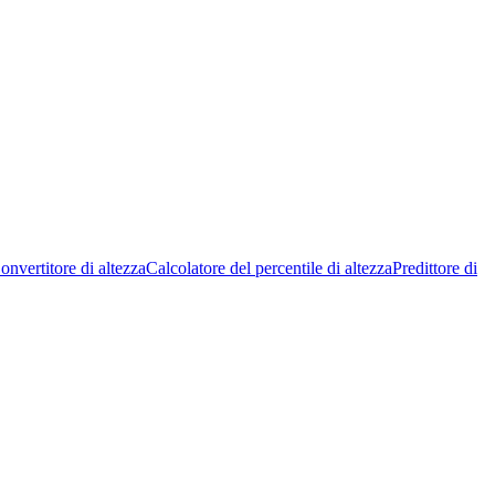
onvertitore di altezza
Calcolatore del percentile di altezza
Predittore di