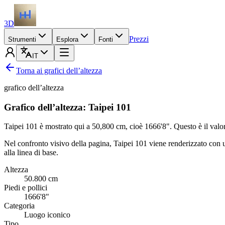
3D
Prezzi
Strumenti
Esplora
Fonti
IT
Torna ai grafici dell’altezza
grafico dell’altezza
Grafico dell’altezza: Taipei 101
Taipei 101 è mostrato qui a
50,800 cm
, cioè
1666'8"
. Questo è il valo
Nel confronto visivo della pagina, Taipei 101 viene renderizzato con 
alla linea di base.
Altezza
50.800
cm
Piedi e pollici
1666'8"
Categoria
Luogo iconico
Tipo