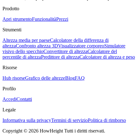
Prodotto
Apri strumento
Funzionalità
Prezzi
Strumenti
Altezza media per paese
Calcolatore della differenza di
altezza
Confronto altezza 3D
Visualizzatore corporeo
Simulatore
visivo dello specchio
Convertitore di altezza
Calcolatore del
percentile di altezza
Predittore di altezza
Calcolatore di altezza e peso
Risorse
Hub risorse
Grafico delle altezze
Blog
FAQ
Profilo
Accedi
Contatti
Legale
Informativa sulla privacy
Termini di servizio
Politica di rimborso
Copyright © 2026 HowHeight Tutti i diritti riservati.