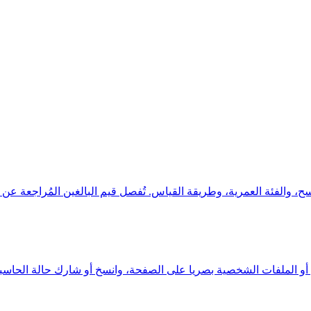
فئة العمرية، وطريقة القياس. تُفصل قيم البالغين المُراجعة عن تقديرات