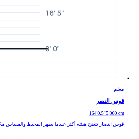
معلم
قوس النصر
164'0.5"
5,000 cm
قوس انتصار تتضح هيئته أكثر عندما يظهر المحيط والمقياس معًا