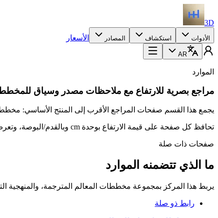
3D
الأسعار
الأدوات
استكشاف
المصادر
AR
الموارد
مراجع بصرية للارتفاع مع ملاحظات مصدر وسياق للمخطط
يجمع هذا القسم صفحات المراجع الأقرب إلى المنتج الأساسي: مخططات
تحافظ كل صفحة على قيمة الارتفاع بوحدة cm وبالقدم/البوصة، وتعرض صورتي المخطط، وتوضح طريقة تعامل HowHeight مع المصدر والمنهجية.
صفحات ذات صلة
ما الذي تتضمنه الموارد
يربط هذا المركز بمجموعة مخططات المعالم المترجمة، والمنهجية الت
رابط ذو صلة