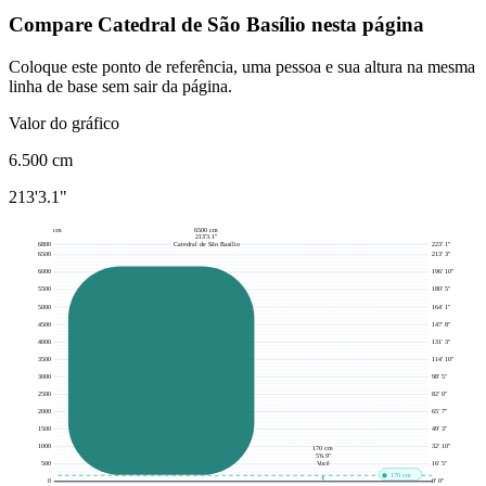
Compare Catedral de São Basílio nesta página
Coloque este ponto de referência, uma pessoa e sua altura na mesma
linha de base sem sair da página.
Valor do gráfico
6.500
cm
213'3.1"
cm
6500 cm
213'3.1"
6800
223' 1"
Catedral de São Basílio
6500
213' 3"
6000
196' 10"
5500
180' 5"
5000
164' 1"
4500
147' 8"
4000
131' 3"
3500
114' 10"
3000
98' 5"
2500
82' 0"
2000
65' 7"
1500
49' 3"
1000
32' 10"
170 cm
5'6.9"
Você
500
16' 5"
170 cm
0
0' 0"