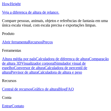
HowHeight
Veja a diferença de altura de relance.
Compare pessoas, animais, objetos e referências de fantasia em uma
única escala visual, com escala precisa e exportações limpas.
Produto
Abrir ferramenta
Recursos
Preços
Ferramentas
Altura média por país
Calculadora de diferença de altura
Comparação
de altura 3D
Visualizador corporal
Simulador visual de
espelho
Conversor de altura
Calculadora de percentil de
altura
Previsor de altura
Calculadora de altura e peso
Recursos
Central de recursos
Gráfico de altura
Blog
FAQ
Conta
Entrar
Contato