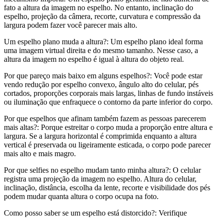
fato a altura da imagem no espelho. No entanto, inclinação do
espelho, projeção da câmera, recorte, curvatura e compressão da
largura podem fazer você parecer mais alto.
Um espelho plano muda a altura?: Um espelho plano ideal forma
uma imagem virtual direita e do mesmo tamanho. Nesse caso, a
altura da imagem no espelho é igual à altura do objeto real.
Por que pareço mais baixo em alguns espelhos?: Você pode estar
vendo redução por espelho convexo, ângulo alto do celular, pés
cortados, proporções corporais mais largas, linhas de fundo instáveis
ou iluminação que enfraquece o contorno da parte inferior do corpo.
Por que espelhos que afinam também fazem as pessoas parecerem
mais altas?: Porque estreitar o corpo muda a proporção entre altura e
largura. Se a largura horizontal é comprimida enquanto a altura
vertical é preservada ou ligeiramente esticada, o corpo pode parecer
mais alto e mais magro.
Por que selfies no espelho mudam tanto minha altura?: O celular
registra uma projeção da imagem no espelho. Altura do celular,
inclinação, distância, escolha da lente, recorte e visibilidade dos pés
podem mudar quanta altura o corpo ocupa na foto.
Como posso saber se um espelho está distorcido?: Verifique