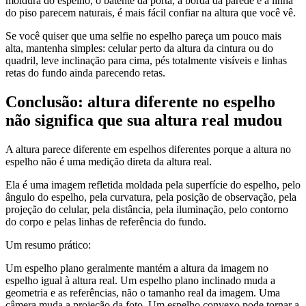
moldura do espelho, o batente da porta, a borda da parede e a linha
do piso parecem naturais, é mais fácil confiar na altura que você vê.
Se você quiser que uma selfie no espelho pareça um pouco mais
alta, mantenha simples: celular perto da altura da cintura ou do
quadril, leve inclinação para cima, pés totalmente visíveis e linhas
retas do fundo ainda parecendo retas.
Conclusão: altura diferente no espelho
não significa que sua altura real mudou
A altura parece diferente em espelhos diferentes porque a altura no
espelho não é uma medição direta da altura real.
Ela é uma imagem refletida moldada pela superfície do espelho, pelo
ângulo do espelho, pela curvatura, pela posição de observação, pela
projeção do celular, pela distância, pela iluminação, pelo contorno
do corpo e pelas linhas de referência do fundo.
Um resumo prático:
Um espelho plano geralmente mantém a altura da imagem no
espelho igual à altura real. Um espelho plano inclinado muda a
geometria e as referências, não o tamanho real da imagem. Uma
câmera muda a projeção da foto. Um espelho convexo pode tornar a