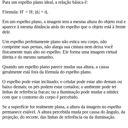
Para um espelho plano ideal, a relação básica é:
Fórmula:
H′ = H; |dᵢ| = dₒ
Em um espelho plano, a imagem tem a mesma altura do objeto real e
aparece à mesma distância atrás do espelho que o objeto está à frente
dele.
Um espelho perfeitamente plano não estica seu corpo, não
comprime suas pernas, não alarga sua cintura nem deixa você
fisicamente mais alto no espelho. Ele forma uma imagem virtual
direita e do mesmo tamanho.
Quando um espelho plano parece mudar sua altura, a causa
geralmente está fora da fórmula do espelho plano.
O espelho pode estar inclinado; o celular pode estar alto demais ou
baixo demais; os pés podem estar cortados; o ambiente pode ter
linhas de referência fracas; ou a iluminação pode mudar a nitidez
com que o contorno do corpo é percebido.
Se a superfície for realmente plana, a altura da imagem no espelho
permanece estável. A altura percebida muda por causa do ângulo, da
projeção, do recorte, das linhas de referência ou da iluminação.