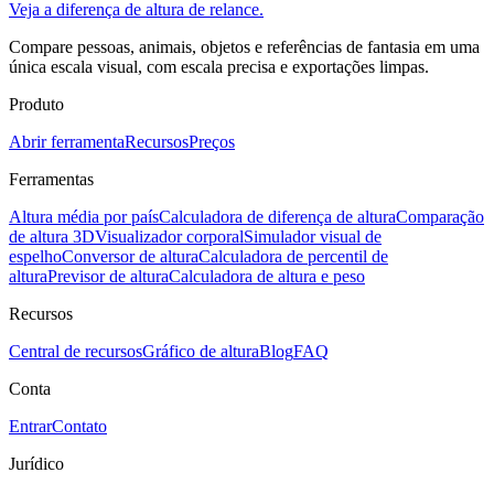
Veja a diferença de altura de relance.
Compare pessoas, animais, objetos e referências de fantasia em uma
única escala visual, com escala precisa e exportações limpas.
Produto
Abrir ferramenta
Recursos
Preços
Ferramentas
Altura média por país
Calculadora de diferença de altura
Comparação
de altura 3D
Visualizador corporal
Simulador visual de
espelho
Conversor de altura
Calculadora de percentil de
altura
Previsor de altura
Calculadora de altura e peso
Recursos
Central de recursos
Gráfico de altura
Blog
FAQ
Conta
Entrar
Contato
Jurídico