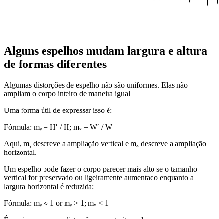
Alguns espelhos mudam largura e altura
de formas diferentes
Algumas distorções de espelho não são uniformes. Elas não
ampliam o corpo inteiro de maneira igual.
Uma forma útil de expressar isso é:
Fórmula:
mᵧ = H′ / H; mₓ = W′ / W
Aqui, mᵧ descreve a ampliação vertical e mₓ descreve a ampliação
horizontal.
Um espelho pode fazer o corpo parecer mais alto se o tamanho
vertical for preservado ou ligeiramente aumentado enquanto a
largura horizontal é reduzida:
Fórmula:
mᵧ ≈ 1 or mᵧ > 1; mₓ < 1