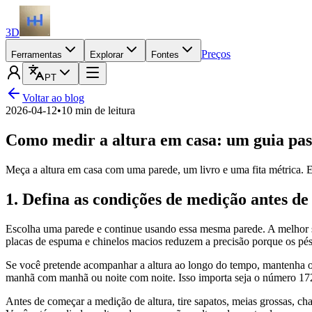
3D
Preços
Ferramentas
Explorar
Fontes
PT
Voltar ao blog
2026-04-12
•
10 min de leitura
Como medir a altura em casa: um guia pass
Meça a altura em casa com uma parede, um livro e uma fita métrica. Es
1. Defina as condições de medição antes d
Escolha uma parede e continue usando essa mesma parede. A melhor sup
placas de espuma e chinelos macios reduzem a precisão porque os pé
Se você pretende acompanhar a altura ao longo do tempo, mantenha o 
manhã com manhã ou noite com noite. Isso importa seja o número 17
Antes de começar a medição de altura, tire sapatos, meias grossas, ch