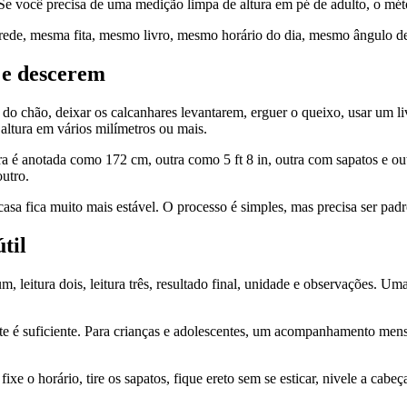
Se você precisa de uma medição limpa de altura em pé de adulto, o mét
arede, mesma fita, mesmo livro, mesmo horário do dia, mesmo ângulo d
m e descerem
a do chão, deixar os calcanhares levantarem, erguer o queixo, usar um l
altura em vários milímetros ou mais.
a é anotada como 172 cm, outra como 5 ft 8 in, outra com sapatos e ou
utro.
sa fica muito mais estável. O processo é simples, mas precisa ser pad
til
 um, leitura dois, leitura três, resultado final, unidade e observações.
ente é suficiente. Para crianças e adolescentes, um acompanhamento me
xe o horário, tire os sapatos, fique ereto sem se esticar, nivele a cabeç