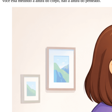
Você está medindo a altura do corpo, não a altura do penteado.