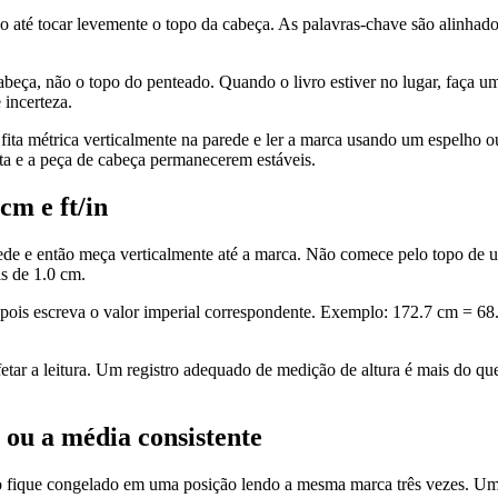
o até tocar levemente o topo da cabeça. As palavras-chave são alinhado 
eça, não o topo do penteado. Quando o livro estiver no lugar, faça um
 incerteza.
fita métrica verticalmente na parede e ler a marca usando um espelho ou
ta e a peça de cabeça permanecerem estáveis.
cm e ft/in
rede e então meça verticalmente até a marca. Não comece pelo topo de 
s de 1.0 cm.
epois escreva o valor imperial correspondente. Exemplo: 172.7 cm = 68.0
etar a leitura. Um registro adequado de medição de altura é mais do qu
 ou a média consistente
o fique congelado em uma posição lendo a mesma marca três vezes. Uma m