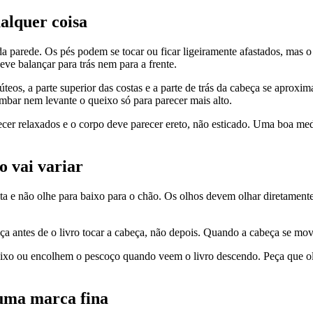
ualquer coisa
da parede. Os pés podem se tocar ou ficar ligeiramente afastados, mas 
ve balançar para trás nem para a frente.
úteos, a parte superior das costas e a parte de trás da cabeça se apro
ombar nem levante o queixo só para parecer mais alto.
cer relaxados e o corpo deve parecer ereto, não esticado. Uma boa med
o vai variar
 e não olhe para baixo para o chão. Os olhos devem olhar diretamente p
 antes de o livro tocar a cabeça, não depois. Quando a cabeça se move 
eixo ou encolhem o pescoço quando veem o livro descendo. Peça que ol
a uma marca fina