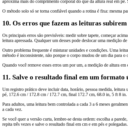
aproxima mais do comprimento corporal do que da altura real em pé. 
O método solo só se torna confiável quando a rotina é fixa: mesma p
10. Os erros que fazem as leituras subire
Os principais erros são previsíveis: medir sobre tapete, começar acim
leitura apressada. Qualquer um desses pode deslocar uma medição de 
Outro problema frequente é misturar unidades e condições. Uma leitur
método é inconsistente, não porque o corpo mudou de um dia para o o
Quando você remove esses erros um por um, a medição de altura em ca
11. Salve o resultado final em um formato ú
Um registro prático deve incluir data, horário, pessoa medida, leitura
pé, 172.6 cm / 172.8 cm / 172.7 cm, final 172.7 cm, 68.0 in, 5 ft 8 in.
Para adultos, uma leitura bem controlada a cada 3 a 6 meses geralm
a cada vez.
Se você quer a versão curta, lembre-se desta ordem: escolha a parede, fi
repita três vezes e salve o resultado final em cm e em pés e polegadas.