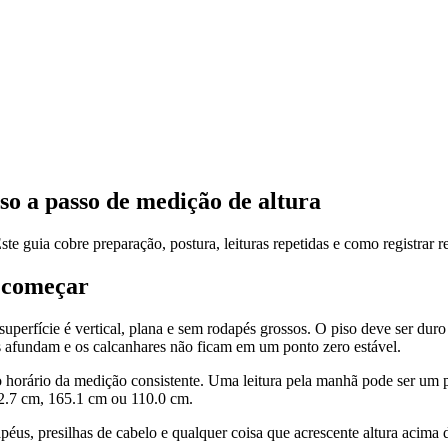
o a passo de medição de altura
te guia cobre preparação, postura, leituras repetidas e como registrar 
e começar
erfície é vertical, plana e sem rodapés grossos. O piso deve ser duro
s afundam e os calcanhares não ficam em um ponto zero estável.
horário da medição consistente. Uma leitura pela manhã pode ser um p
2.7 cm, 165.1 cm ou 110.0 cm.
apéus, presilhas de cabelo e qualquer coisa que acrescente altura acim