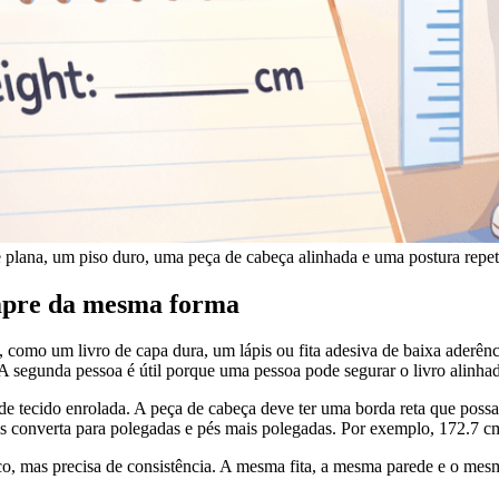
plana, um piso duro, uma peça de cabeça alinhada e uma postura repet
empre da mesma forma
no, como um livro de capa dura, um lápis ou fita adesiva de baixa aderê
A segunda pessoa é útil porque uma pessoa pode segurar o livro alinhado
e tecido enrolada. A peça de cabeça deve ter uma borda reta que possa f
s converta para polegadas e pés mais polegadas. Por exemplo, 172.7 cm é
o, mas precisa de consistência. A mesma fita, a mesma parede e o mes