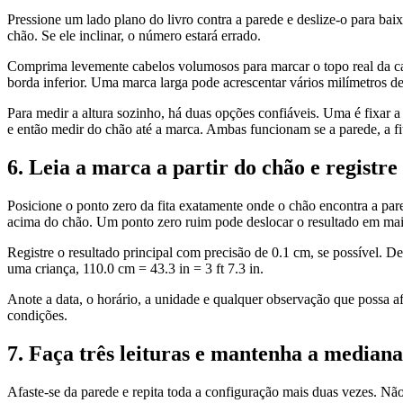
Pressione um lado plano do livro contra a parede e deslize-o para baix
chão. Se ele inclinar, o número estará errado.
Comprima levemente cabelos volumosos para marcar o topo real da cab
borda inferior. Uma marca larga pode acrescentar vários milímetros de
Para medir a altura sozinho, há duas opções confiáveis. Uma é fixar a 
e então medir do chão até a marca. Ambas funcionam se a parede, a fi
6. Leia a marca a partir do chão e registre 
Posicione o ponto zero da fita exatamente onde o chão encontra a pa
acima do chão. Um ponto zero ruim pode deslocar o resultado em mai
Registre o resultado principal com precisão de 0.1 cm, se possível. D
uma criança, 110.0 cm = 43.3 in = 3 ft 7.3 in.
Anote a data, o horário, a unidade e qualquer observação que possa af
condições.
7. Faça três leituras e mantenha a mediana
Afaste-se da parede e repita toda a configuração mais duas vezes. Nã