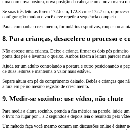
uma com nova postura, nova posição da cabeça e uma nova marca ou l
Se suas três leituras forem 172.6 cm, 172.8 cm e 172.7 cm, o processo 
configuração mudou e você deve repetir a sequência completa.
Para acompanhar crescimento, formulários esportivos, roupas ou anota
8. Para crianças, desacelere o processo e c
Não apresse uma criança. Deixe a criança firmar os dois pés primeiro 
ponta dos pés e levantar o queixo. Ambos fazem a leitura parecer mais
Ajuda ter um adulto controlando a postura e outro posicionando a peça
de duas leituras e mantenha o valor mais estável.
Separe altura em pé de comprimento deitado. Bebês e crianças que 
altura em pé no mesmo registro de crescimento.
9. Medir-se sozinho: use vídeo, não chute
Para medir a altura sozinho, prenda a fita métrica na parede, inicie 
o livro no lugar por 1 a 2 segundos e depois leia o resultado pelo víd
Um método faça você mesmo comum em discussões online é deitar no c