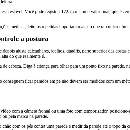
eitura.
está estável. Você pode registrar 172.7 cm como valor final, que é cerca
ções médicas, leituras repetidas importam mais do que um único número 
ontrole a postura
e depois ajuste calcanhares, joelhos, quadris, parte superior das costa
 alta do que realmente é.
 de cabeça. Diga à criança para olhar para um ponto fixo na parede, na
não conseguem ficar parados em pé não devem ser medidos com um méto
um vídeo com a câmera frontal ou uma foto com temporizador, posicione-s
eo ou pela marca na parede.
hão com os pés contra uma parede e medir da parede até o topo da cabe