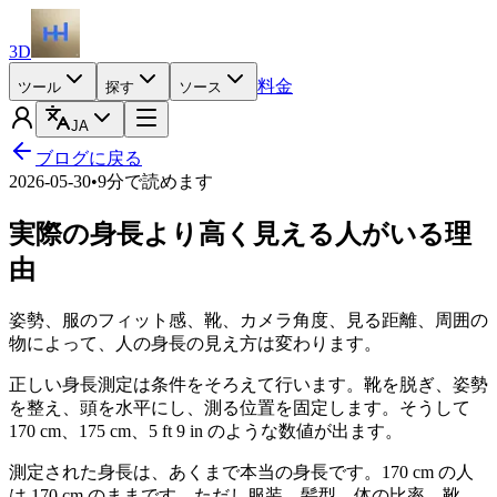
3D
料金
ツール
探す
ソース
JA
ブログに戻る
2026-05-30
•
9分で読めます
実際の身長より高く見える人がいる理
由
姿勢、服のフィット感、靴、カメラ角度、見る距離、周囲の
物によって、人の身長の見え方は変わります。
正しい身長測定は条件をそろえて行います。靴を脱ぎ、姿勢
を整え、頭を水平にし、測る位置を固定します。そうして
170 cm、175 cm、5 ft 9 in のような数値が出ます。
測定された身長は、あくまで本当の身長です。170 cm の人
は 170 cm のままです。ただし服装、髪型、体の比率、靴、