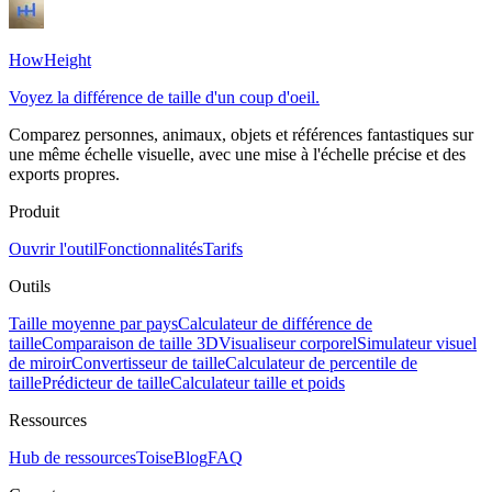
HowHeight
Voyez la différence de taille d'un coup d'oeil.
Comparez personnes, animaux, objets et références fantastiques sur
une même échelle visuelle, avec une mise à l'échelle précise et des
exports propres.
Produit
Ouvrir l'outil
Fonctionnalités
Tarifs
Outils
Taille moyenne par pays
Calculateur de différence de
taille
Comparaison de taille 3D
Visualiseur corporel
Simulateur visuel
de miroir
Convertisseur de taille
Calculateur de percentile de
taille
Prédicteur de taille
Calculateur taille et poids
Ressources
Hub de ressources
Toise
Blog
FAQ