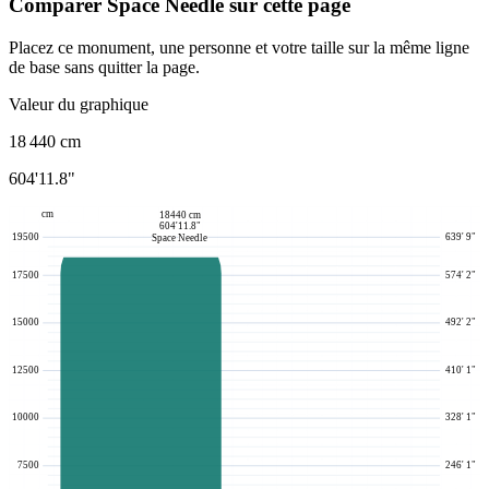
Comparer Space Needle sur cette page
Placez ce monument, une personne et votre taille sur la même ligne
de base sans quitter la page.
Valeur du graphique
18 440
cm
604'11.8"
cm
18440 cm
604'11.8"
19500
639' 9"
Space Needle
17500
574' 2"
15000
492' 2"
12500
410' 1"
10000
328' 1"
7500
246' 1"