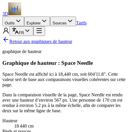
3D
Tarifs
Outils
Explorer
Sources
FR
Retour aux graphiques de hauteur
graphique de hauteur
Graphique de hauteur : Space Needle
Space Needle est affiché ici à
18,440 cm
, soit
604'11.8"
. Cette
valeur sert de base aux comparaisons visuelles cohérentes sur cette
page.
Dans la comparaison visuelle de la page, Space Needle est rendu
avec une hauteur d’environ 567 px. Une personne de
170 cm
est
rendue à environ 5.2 px à la même échelle, afin de comparer les
deux sur la même ligne de base.
Hauteur
18 440
cm
Pieds et pouces