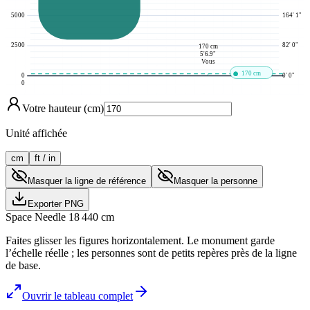
5000
164' 1"
2500
82' 0"
170 cm
5'6.9"
Vous
170 cm
0
0' 0"
0
Votre hauteur (cm)
Unité affichée
cm
ft / in
Masquer la ligne de référence
Masquer la personne
Exporter PNG
Space Needle
18 440
cm
Faites glisser les figures horizontalement. Le monument garde
l’échelle réelle ; les personnes sont de petits repères près de la ligne
de base.
Ouvrir le tableau complet