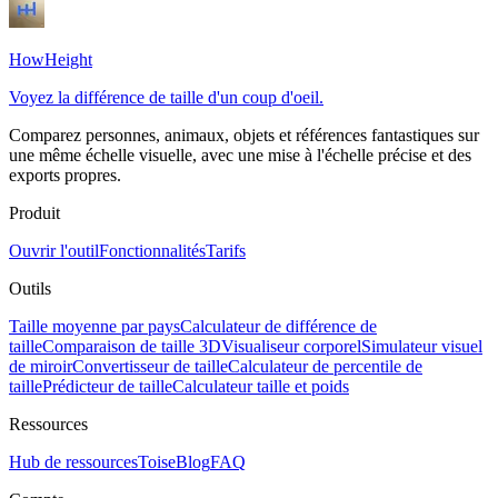
HowHeight
Voyez la différence de taille d'un coup d'oeil.
Comparez personnes, animaux, objets et références fantastiques sur
une même échelle visuelle, avec une mise à l'échelle précise et des
exports propres.
Produit
Ouvrir l'outil
Fonctionnalités
Tarifs
Outils
Taille moyenne par pays
Calculateur de différence de
taille
Comparaison de taille 3D
Visualiseur corporel
Simulateur visuel
de miroir
Convertisseur de taille
Calculateur de percentile de
taille
Prédicteur de taille
Calculateur taille et poids
Ressources
Hub de ressources
Toise
Blog
FAQ