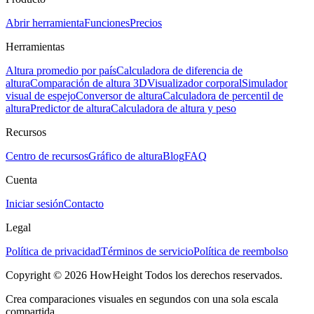
Abrir herramienta
Funciones
Precios
Herramientas
Altura promedio por país
Calculadora de diferencia de
altura
Comparación de altura 3D
Visualizador corporal
Simulador
visual de espejo
Conversor de altura
Calculadora de percentil de
altura
Predictor de altura
Calculadora de altura y peso
Recursos
Centro de recursos
Gráfico de altura
Blog
FAQ
Cuenta
Iniciar sesión
Contacto
Legal
Política de privacidad
Términos de servicio
Política de reembolso
Copyright © 2026 HowHeight Todos los derechos reservados.
Crea comparaciones visuales en segundos con una sola escala
compartida.