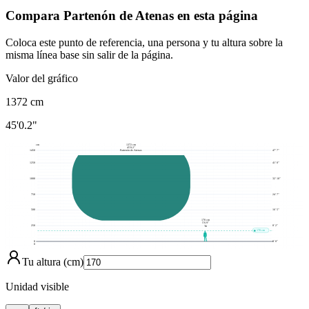
Compara Partenón de Atenas en esta página
Coloca este punto de referencia, una persona y tu altura sobre la
misma línea base sin salir de la página.
Valor del gráfico
1372
cm
45'0.2"
cm
1372 cm
45'0.2"
1450
47' 7"
Partenón de Atenas
1250
41' 0"
1000
32' 10"
750
24' 7"
500
16' 5"
170 cm
5'6.9"
250
8' 2"
Tú
170 cm
0
0' 0"
0
Tu altura (cm)
Unidad visible