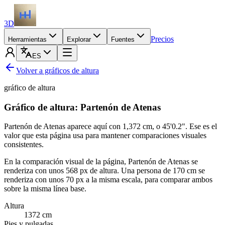
3D
Precios
Herramientas
Explorar
Fuentes
ES
Volver a gráficos de altura
gráfico de altura
Gráfico de altura: Partenón de Atenas
Partenón de Atenas aparece aquí con
1,372 cm
, o
45'0.2"
. Ese es el
valor que esta página usa para mantener comparaciones visuales
consistentes.
En la comparación visual de la página, Partenón de Atenas se
renderiza con unos 568 px de altura. Una persona de
170 cm
se
renderiza con unos 70 px a la misma escala, para comparar ambos
sobre la misma línea base.
Altura
1372
cm
Pies y pulgadas